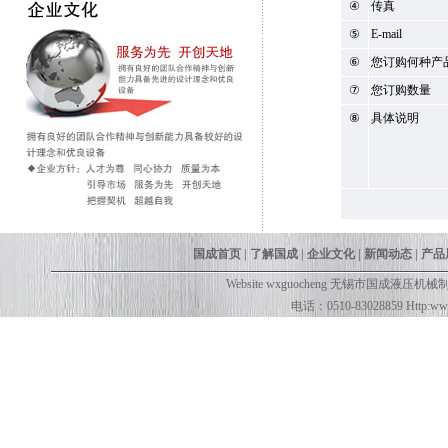
④
传真
⑤
E-mail
⑥
您订购何种产
⑦
您订购数量
⑧
具体说明
国成首页
|
了解国成
|
企业文化
|
新闻动态
|
产品
Website wxguocheng 无锡市
电话：0510-83028859 Http:www.