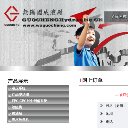
液压系统
产品现场图
--- 
EPC,CPC对中纠偏系统
①
姓名（必填）
油缸类
稀油站
②
地域
液压放卷机
③
电话